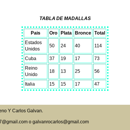
TABLA DE MADALLAS
Pais
Oro
Plata
Bronce
Total
Estados
50
24
40
114
Unidos
Cuba
37
19
17
73
Reino
18
13
25
56
Unido
Italia
15
15
17
47
eno Y Carlos Galvan.
o27@gmail.com o galvanrocarlos@gmail.com